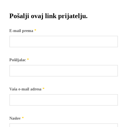
Pošalji ovaj link prijatelju.
E-mail prema
*
Pošiljalac
*
Vaša e-mail adresa
*
Naslov
*