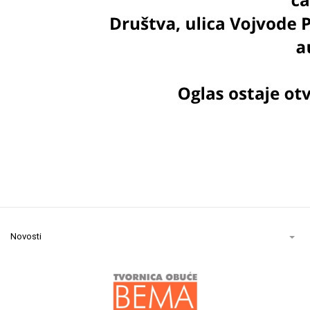
Novosti
EM