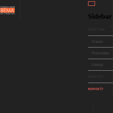
Traži...
Sidebar
×
POČETNA
O nama
Proizvodnja
Galerija
KONTAKT
NOVOSTI