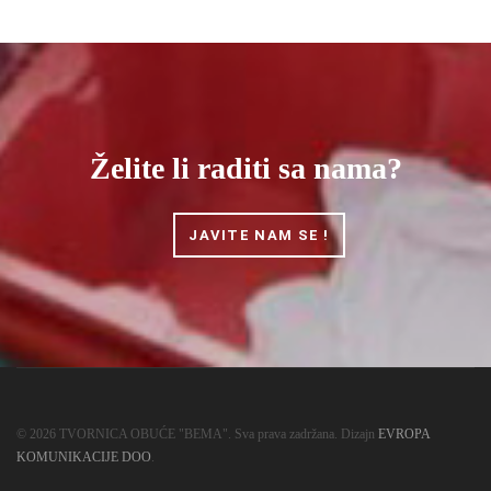
Želite li raditi sa nama?
JAVITE NAM SE !
© 2026 TVORNICA OBUĆE "BEMA". Sva prava zadržana. Dizajn
EVROPA
KOMUNIKACIJE DOO
.